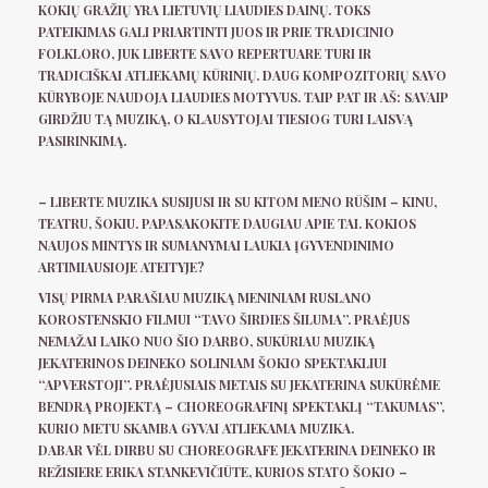
KOKIŲ GRAŽIŲ YRA LIETUVIŲ LIAUDIES DAINŲ. TOKS
PATEIKIMAS GALI PRIARTINTI JUOS IR PRIE TRADICINIO
FOLKLORO, JUK LIBERTE SAVO REPERTUARE TURI IR
TRADICIŠKAI ATLIEKAMŲ KŪRINIŲ. DAUG KOMPOZITORIŲ SAVO
KŪRYBOJE NAUDOJA LIAUDIES MOTYVUS. TAIP PAT IR AŠ: SAVAIP
GIRDŽIU TĄ MUZIKĄ, O KLAUSYTOJAI TIESIOG TURI LAISVĄ
PASIRINKIMĄ.
– LIBERTE MUZIKA SUSIJUSI IR SU KITOM MENO RŪŠIM – KINU,
TEATRU, ŠOKIU. PAPASAKOKITE DAUGIAU APIE TAI. KOKIOS
NAUJOS MINTYS IR SUMANYMAI LAUKIA ĮGYVENDINIMO
ARTIMIAUSIOJE ATEITYJE?
VISŲ PIRMA PARAŠIAU MUZIKĄ MENINIAM RUSLANO
KOROSTENSKIO FILMUI “TAVO ŠIRDIES ŠILUMA”. PRAĖJUS
NEMAŽAI LAIKO NUO ŠIO DARBO, SUKŪRIAU MUZIKĄ
JEKATERINOS DEINEKO SOLINIAM ŠOKIO SPEKTAKLIUI
“APVERSTOJI”. PRAĖJUSIAIS METAIS SU JEKATERINA SUKŪRĖME
BENDRĄ PROJEKTĄ – CHOREOGRAFINĮ SPEKTAKLĮ “TAKUMAS”,
KURIO METU SKAMBA GYVAI ATLIEKAMA MUZIKA.
DABAR VĖL DIRBU SU CHOREOGRAFE JEKATERINA DEINEKO IR
REŽISIERE ERIKA STANKEVIČIŪTE, KURIOS STATO ŠOKIO –