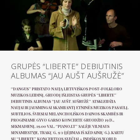
GRUPĖS “LIBERTE” DEBIUTINIS
ALBUMAS “JAU AUŠT AUŠRUŽĖ”
“DANGUS” PRISTATO NAUJĄ LIETUVIŠKOS POST-FOLKLORO
MUZIKOS LEIDINĮ. GRUODĮ IŠLEISTAS GRUPĖS “LIBERTE”
DEBIUTINIS ALBUMAS “JAU AUŠT AUŠRUŽĖ” ATSKLEIDŽIA
NAUJAI IR JAUSMINGAI SKAMBANTĮ ETNINĖS MUZIKOS PASAULĮ.
SUBTILIOS, ŠVIESIAI MELANCHOLIŠKOS DAINOS SKAMBĖS IR
PROGINIAME GYVO GARSO KONCERTE GRUODŽIO 19 D.,
SEKMADIENĮ, 19.00 VAL. “PIANO.LT” SALĖJE VILNIAUS
SENAMIESTYJE, TRAKŲ G. 9/1 (ĮĖJIMAS IŠ KĖDAINIŲ G.). KARTU
SU “LIBERTE” KONCERTUOS SVEČIAI – INDIŠKOS WORLD