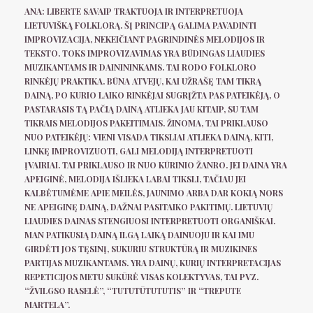
ANA:
LIBERTE SAVAIP TRAKTUOJA IR INTERPRETUOJA
LIETUVIŠKĄ FOLKLORĄ. ŠĮ PRINCIPĄ GALIMA PAVADINTI
IMPROVIZACIJA, NEKEIČIANT PAGRINDINĖS MELODIJOS IR
TEKSTO. TOKS IMPROVIZAVIMAS YRA BŪDINGAS LIAUDIES
MUZIKANTAMS IR DAINININKAMS. TAI RODO FOLKLORO
RINKĖJŲ PRAKTIKA. BŪNA ATVEJŲ, KAI UŽRAŠĘ TAM TIKRĄ
DAINĄ, PO KURIO LAIKO RINKĖJAI SUGRĮŽTA PAS PATEIKĖJĄ, O
PASTARASIS TĄ PAČIĄ DAINĄ ATLIEKA JAU KITAIP, SU TAM
TIKRAIS MELODIJOS PAKEITIMAIS. ŽINOMA, TAI PRIKLAUSO
NUO PATEIKĖJŲ: VIENI VISADA TIKSLIAI ATLIEKA DAINĄ, KITI,
LINKĘ IMPROVIZUOTI, GALI MELODIJĄ INTERPRETUOTI
ĮVAIRIAI. TAI PRIKLAUSO IR NUO KŪRINIO ŽANRO. JEI DAINA YRA
APEIGINĖ, MELODIJA IŠLIEKA LABAI TIKSLI, TAČIAU JEI
KALBĖTUMĖME APIE MEILĖS, JAUNIMO ARBA DAR KOKIĄ NORS
NE APEIGINĘ DAINĄ, DAŽNAI PASITAIKO PAKITIMŲ. LIETUVIŲ
LIAUDIES DAINAS STENGIUOSI INTERPRETUOTI ORGANIŠKAI.
MAN PATIKUSIĄ DAINĄ ILGĄ LAIKĄ DAINUOJU IR KAI IMU
GIRDĖTI JOS TĘSINĮ, SUKURIU STRUKTŪRĄ IR MUZIKINES
PARTIJAS MUZIKANTAMS. YRA DAINŲ, KURIŲ INTERPRETACIJAS
REPETICIJOS METU SUKŪRĖ VISAS KOLEKTYVAS, TAI PVZ.
“ŽVILGSO RASELĖ”, “TUTUTŪTUTUTIS” IR “TREPUTE
MARTELA”.