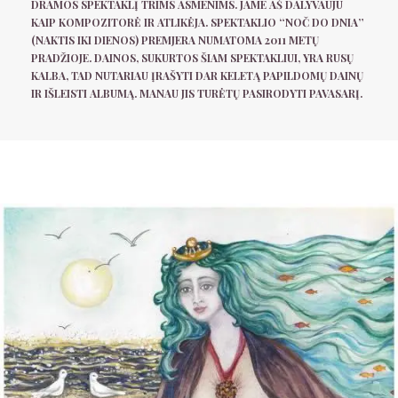
DRAMOS SPEKTAKLĮ TRIMS ASMENIMS. JAME AŠ DALYVAUJU
KAIP KOMPOZITORĖ IR ATLIKĖJA. SPEKTAKLIO “NOČ DO DNIA”
(NAKTIS IKI DIENOS) PREMJERA NUMATOMA 2011 METŲ
PRADŽIOJE. DAINOS, SUKURTOS ŠIAM SPEKTAKLIUI, YRA RUSŲ
KALBA, TAD NUTARIAU ĮRAŠYTI DAR KELETĄ PAPILDOMŲ DAINŲ
IR IŠLEISTI ALBUMĄ. MANAU JIS TURĖTŲ PASIRODYTI PAVASARĮ.