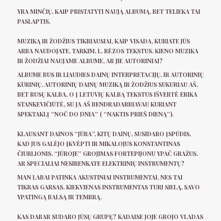
YRA MINČIŲ, KAIP PRISTATYTI NAUJĄ ALBUMĄ, BET TELIEKA TAI
PASLAPTIS.
MUZIKĄ IR ŽODŽIUS TIKRIAUSIAI, KAIP VISADA, KURIATE JŪS
ARBA NAUDOJATE, TARKIM, L. RĖZOS TEKSTUS. KIENO MUZIKA
IR ŽODŽIAI NAUJAME ALBUME, AR JIE AUTORINIAI?
ALBUME BUS IR LIAUDIES DAINŲ INTERPRETACIJŲ, IR AUTORINIŲ
KŪRINIŲ. AUTORINIŲ DAINŲ MUZIKĄ IR ŽODŽIUS SUKURIAU AŠ,
BET RUSŲ KALBA, O Į LETUVIŲ KALBĄ TEKSTUS IŠVERTĖ ERIKA
STANKEVIČIŪTĖ, SU JA AŠ BENDRADARBIAVAU KURIANT
SPEKTAKLĮ “NOČ DO DNIA” ( “NAKTIS PRIEŠ DIENĄ”).
KLAUSANT DAINOS “JŪRA”, KITŲ DAINŲ, SUSIDARO ĮSPŪDIS,
KAD JUS GALĖJO ĮKVĖPTI IR MIKALOJUS KONSTANTINAS
ČIURLIONIS. “JŪROJE” GROJIMAS FORTEPIJONU YPAČ GRAŽUS.
AR SPECIALIAI NESIRENKATE ELEKTRINIŲ INSTRUMENTŲ?
MAN LABAI PATINKA AKUSTINIAI INSTRUMENTAI, NES TAI
TIKRAS GARSAS. KIEKVIENAS INSTRUMENTAS TURI SIELĄ, SAVO
YPATINGĄ BALSĄ IR TEMBRĄ.
KAS DABAR SUDARO JŪSŲ GRUPĘ? KADAISE JOJE GROJO VLADAS