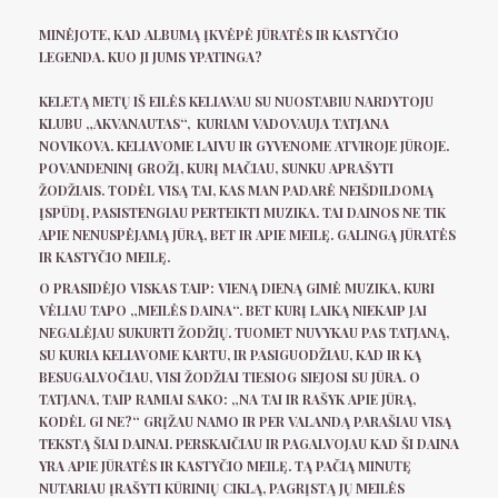
MINĖJOTE, KAD ALBUMĄ ĮKVĖPĖ JŪRATĖS IR KASTYČIO
LEGENDA. KUO JI JUMS YPATINGA?
KELETĄ METŲ IŠ EILĖS KELIAVAU SU NUOSTABIU NARDYTOJU
KLUBU „AKVANAUTAS“, KURIAM VADOVAUJA TATJANA
NOVIKOVA. KELIAVOME LAIVU IR GYVENOME ATVIROJE JŪROJE.
POVANDENINĮ GROŽĮ, KURĮ MAČIAU, SUNKU APRAŠYTI
ŽODŽIAIS. TODĖL VISĄ TAI, KAS MAN PADARĖ NEIŠDILDOMĄ
ĮSPŪDĮ, PASISTENGIAU PERTEIKTI MUZIKA. TAI DAINOS NE TIK
APIE NENUSPĖJAMĄ JŪRĄ, BET IR APIE MEILĘ. GALINGĄ JŪRATĖS
IR KASTYČIO MEILĘ.
O PRASIDĖJO VISKAS TAIP: VIENĄ DIENĄ GIMĖ MUZIKA, KURI
VĖLIAU TAPO „MEILĖS DAINA“. BET KURĮ LAIKĄ NIEKAIP JAI
NEGALĖJAU SUKURTI ŽODŽIŲ. TUOMET NUVYKAU PAS TATJANĄ,
SU KURIA KELIAVOME KARTU, IR PASIGUODŽIAU, KAD IR KĄ
BESUGALVOČIAU, VISI ŽODŽIAI TIESIOG SIEJOSI SU JŪRA. O
TATJANA, TAIP RAMIAI SAKO: „NA TAI IR RAŠYK APIE JŪRĄ,
KODĖL GI NE?“ GRĮŽAU NAMO IR PER VALANDĄ PARAŠIAU VISĄ
TEKSTĄ ŠIAI DAINAI. PERSKAIČIAU IR PAGALVOJAU KAD ŠI DAINA
YRA APIE JŪRATĖS IR KASTYČIO MEILĘ. TĄ PAČIĄ MINUTĘ
NUTARIAU ĮRAŠYTI KŪRINIŲ CIKLĄ, PAGRĮSTĄ JŲ MEILĖS