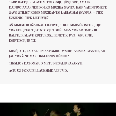
TARP BALTŲ IR SLAVŲ MITOLOGIJŲ, JŪSŲ GROJAMA IR
DAINUOJAMA (NEO)FOLKO MUZIKA SAVITA. KAIP VADINTUMĖTE
SAVO STILIŲ? KOKIE MUZIKANTAI LABIAUSIAI ĮKVEPIA, – TIEK
UŽSIENIO, TIEK LIETUVIŲ?
AŠ GIMIAU IR UŽAUGAU LIETUVOJE, BET GIMINĖS ISTORIJOJE
YRA KELIŲ TAUTŲ ATSTOVŲ. TODĖL MAN YRA ARTIMOS IR
BALTŲ, IR SLAVŲ KULTŪROS…IR NE TIK, PVZ:. GRUZINŲ,
EGIPTIEČIŲ IR T.T.
MINĖJOTE, KAD ALBUMAS PASIRODYS METAMS BAIGIANTIS, AR
JAU YRA ŽINOMAS TIKSLESNIS MĖNUO?
TIKSLIOS DATOS ŠIUO METU NEGALIU PASAKYTI.
AČIŪ UŽ POKALBĮ. LAUKSIME ALBUMO.