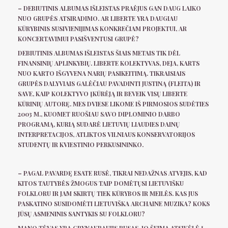
– DEBIUTINIS ALBUMAS IŠLEISTAS PRAĖJUS GAN DAUG LAIKO
NUO GRUPĖS ATSIRADIMO. AR LIBERTE YRA DAUGIAU
KŪRYBINIS SUSIVIENIJIMAS KONKREČIAM PROJEKTUI, AR
KONCERTAVIMUI PASIŠVENTUSI GRUPĖ?
DEBIUTINIS ALBUMAS IŠLEISTAS ŠIAIS METAIS TIK DĖL
FINANSINIŲ APLINKYBIŲ. LIBERTE KOLEKTYVAS, DEJA, KARTS
NUO KARTO IŠGYVENA NARIŲ PASIKEITIMĄ. TIKRAISIAIS
GRUPĖS DALYVIAIS GALĖČIAU PAVADINTI JUSTINĄ (FLEITA) IR
SAVE, KAIP KOLEKTYVO ĮKŪRĖJĄ IR BEVEIK VISŲ LIBERTE
KŪRINIŲ AUTORĘ. MES DVIESE LIKOME IŠ PIRMOSIOS SUDĖTIES
2003 M., KUOMET RUOŠIAU SAVO DIPLOMINIO DARBO
PROGRAMĄ, KURIĄ SUDARĖ LIETUVIŲ LIAUDIES DAINŲ
INTERPRETACIJOS, ATLIKTOS VILNIAUS KONSERVATORIJOS
STUDENTŲ IR KVIESTINIO PERKUSININKO.
– PAGAL PAVARDĘ ESATE RUSĖ, TIKRAI NEDAŽNAS ATVEJIS, KAD
KITOS TAUTYBĖS ŽMOGUS TAIP DOMĖTŲSI LIETUVIŠKU
FOLKLORU IR JAM SKIRTŲ TIEK KŪRYBOS IR MEILĖS. KAS JUS
PASKATINO SUSIDOMĖTI LIETUVIŠKA ARCHAINE MUZIKA? KOKS
JŪSŲ ASMENINIS SANTYKIS SU FOLKLORU?