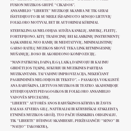
FUSION MUZIKOS GRUPĖ “CIKADOS”.
ANSAMBLIO “LIBERTE” MUZIKOJE SKAMBA NE TIK GERAI
IŠSTUDIJUOTO IR SU MEILE IŠDAINUOTO SENOJO LIETUVIŲ
FOLKLORO MOTYVAI, BET IR AUTORINIAI KŪRINIAI.
STEBUKLINGAS MELODIJAS AUDŽIA KANKLIŲ, SMUIKŲ, FLEITŲ,
FORTEPIJONO, KITŲ TRADICINIŲ BEI KLASIKINIŲ INSTRUMENTŲ
SĄSKAMBIAI. NUO RAMIŲ IR MEDITATYVIŲ, MINIMALISTINIŲ
GARSO RATILŲ MUZIKOS SROVĖ TEKA LINK RITMINGESNIŲ
MUŠAMŲJŲ, BOSO IR AKORDEONO KOMPOZICIJŲ.
“MAN PATIKUSIĄ DAINĄ ILGĄ LAIKĄ DAINUOJU IR KAI IMU
GIRDĖTI JOS TĘSINĮ, SUKURIU IR MUZIKINES PARTIJAS
MUZIKANTAMS. TAI VADINU IMPROVIZACIJA, NEKEIČIANT
PAGRINDINĖS MELODIJOS IR TEKSTO”, – PASAKOJA VOKALISTĖ
ANA BABUŠKINA, LIETUVOS MUZIKOS IR TEATRO AKADEMIJOJE
STUDIJUOJANTI PEDAGOGIKOS IR FOLKLORO ANSAMBLIO
VADOVĖS SPECIALYBĘ.
“LIBERTE” AUTORĖS ANOS BABUŠKINOS KŪRYBA IR ŽAVUS
BALSAS ATVERIA GILŲ, NATŪRALIAI IR KŪRYBIŠKAI ATSKLEISTĄ
ETNINĖS MUZIKOS GROŽĮ. TUO PAČIU IŠSISKIRIA ORIGINALIU,
TIK “LIBERTE” BŪDINGU SKAMBESIU, PERŽEGIANČIU “SENO” IR
“NAUJO” TAKOSKYRĄ.