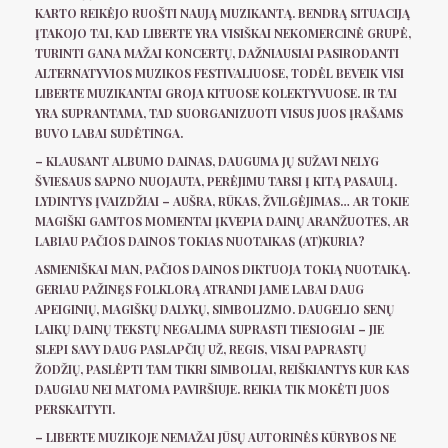
KARTO REIKĖJO RUOŠTI NAUJĄ MUZIKANTĄ. BENDRĄ SITUACIJĄ
ĮTAKOJO TAI, KAD LIBERTE YRA VISIŠKAI NEKOMERCINĖ GRUPĖ,
TURINTI GANA MAŽAI KONCERTŲ, DAŽNIAUSIAI PASIRODANTI
ALTERNATYVIOS MUZIKOS FESTIVALIUOSE, TODĖL BEVEIK VISI
LIBERTE MUZIKANTAI GROJA KITUOSE KOLEKTYVUOSE. IR TAI
YRA SUPRANTAMA, TAD SUORGANIZUOTI VISUS JUOS ĮRAŠAMS
BUVO LABAI SUDĖTINGA.
– KLAUSANT ALBUMO DAINAS, DAUGUMA JŲ SUŽAVI NELYG
ŠVIESAUS SAPNO NUOJAUTA, PERĖJIMU TARSI Į KITĄ PASAULĮ.
LYDINTYS ĮVAIZDŽIAI – AUŠRA, RŪKAS, ŽVILGĖJIMAS… AR TOKIE
MAGIŠKI GAMTOS MOMENTAI ĮKVEPIA DAINŲ ARANŽUOTES, AR
LABIAU PAČIOS DAINOS TOKIAS NUOTAIKAS (AT)KURIA?
ASMENIŠKAI MAN, PAČIOS DAINOS DIKTUOJA TOKIĄ NUOTAIKĄ.
GERIAU PAŽINĘS FOLKLORĄ ATRANDI JAME LABAI DAUG
APEIGINIŲ, MAGIŠKŲ DALYKŲ, SIMBOLIZMO. DAUGELIO SENŲ
LAIKŲ DAINŲ TEKSTŲ NEGALIMA SUPRASTI TIESIOGIAI – JIE
SLEPI SAVY DAUG PASLAPČIŲ UŽ, REGIS, VISAI PAPRASTŲ
ŽODŽIŲ, PASLĖPTI TAM TIKRI SIMBOLIAI, REIŠKIANTYS KUR KAS
DAUGIAU NEI MATOMA PAVIRŠIUJE. REIKIA TIK MOKĖTI JUOS
PERSKAITYTI.
– LIBERTE MUZIKOJE NEMAŽAI JŪSŲ AUTORINĖS KŪRYBOS NE