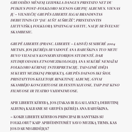
GRUODŽIO MĖNESĮ LEIDYKLA DANGUS PRISTATO NET DU
PUIKIUS POST-FOLKLORO SCENOS GRUPIŲ ALBUMUS. VIENAS
JŲ – VILNIEČIŲ GRUPĖS LIBERTE ILGAI BRANDINTAS
DEBIUTINIS CD “JAU AUŠT AUŠRUŽĖ”, PRISTATANTIS
LIETUVIŠKĄ FOLKLORĄ YPATINGAI SAVITU, NAUJU IR ŠVELNIU
SKAMBESIU.
GRUPĖ LIBERTE (PRANC. LIBERTE – LAISVĖ) SUSIBŪRĖ 2004
METAIS. JOS ĮKŪRĖJA IR VADOVĖ ANA BABUŠKINA TUO METU
BUVO VILNIAUS KONSERVATORIJOS STUDENTĖ. DAR
STUDIJUODAMA ETNOMUZIKOLOGIJĄ ANA SUKŪRĖ NEMAŽAI
FOLKLORO KŪRINIŲ INTERPRETACIJŲ, TAD GIMĖ IDĖJA
SUKURTI MUZIKINĮ PROJEKTĄ. GRUPĖS DAINOS IKI ŠIOL
PRISTATYTOS KELETOJE RINKTINIŲ ALBUMŲ, GYVAI
SKAMBĖJO KONCERTUOSE IR FESTIVALIUOSE, TAIP PAT KINO
FILMUOSE IR TEATRO VAIDINIMUOSE.
APIE LIBERTE KŪRYBĄ, JOS ĮTAKAS IR ILGAI LAUKTĄ DEBIUTINĮ
ALBUMĄ KALBAME SU GRUPĖS ĮKŪRĖJA ANA BABUŠKINA.
– KOKIE LIBERTE KŪRYBOS PRINCIPAI IR SANTYKIS SU
FOLKLORU? KAIP APIBŪDINTUMĖT SAVO MUZIKĄ TIEMS, KAS
JOS DAR NEGIRDĖJĘS?