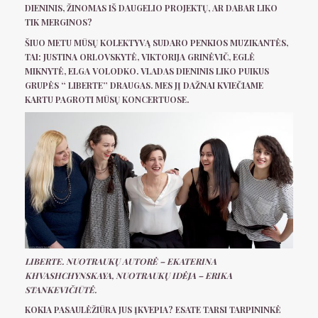
DIENINIS, ŽINOMAS IŠ DAUGELIO PROJEKTŲ, AR DABAR LIKO
TIK MERGINOS?
ŠIUO METU MŪSŲ KOLEKTYVĄ SUDARO PENKIOS MUZIKANTĖS,
TAI: JUSTINA ORLOVSKYTĖ, VIKTORIJA GRINĖVIČ, EGLĖ
MIKNYTĖ, ELGA VOLODKO. VLADAS DIENINIS LIKO PUIKUS
GRUPĖS “ LIBERTE” DRAUGAS. MES JĮ DAŽNAI KVIEČIAME
KARTU PAGROTI MŪSŲ KONCERTUOSE.
LIBERTE. NUOTRAUKŲ AUTORĖ – EKATERINA
KHVASHCHYNSKAYA, NUOTRAUKŲ IDĖJA – ERIKA
STANKEVIČIŪTĖ.
KOKIA PASAULĖŽIŪRA JUS ĮKVEPIA? ESATE TARSI TARPININKĖ