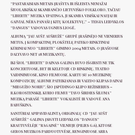
“PASTARAISIAIS METAIS ĮRAŠYTA IR IŠLEISTA NEMAŽAI
ŠIUOLAIKIŠKAI SKAMBANČIO LIETUVIŠKO FOLKLORO, TAČIAU
“LIBERTE” MUZIKA YPATINGA, JI SKAMBA VISIŠKAI NAUJAI IR
GAIVIAI, NĖRA PANAŠI Į KITŲ KOLEKTUVŲ,” – TEIGIA LEIDYKLOS
“DANGUS” VADOVAS UGNIUS LIOGĖ.
ALBUMĄ “JAU AUŠT AUŠRUŽĖ” GRUPĖ ĮRAŠINĖJO NE VIENERIUS
METUS, Į KOMPAKTINĘ PLOKŠTELĘ PATEKO RINKTINIAI
KŪRINIAI NUO “LIBERTE” GIMIMO 2004 METAIS, O ĮRAŠUOSE
DALYVAVO NET 18 MUZIKANTŲ.
IKI ŠIOL “LIBERTE” DAINAS GALIMA BUVO IŠGIRSTI NE TIK
KONCERTUOSE, BET IR KELETOJE CD RINKINIŲ, TEATRO
VAIDINIMUOSE, KINO FILMUOSE. KARTU SU 10 MUZIKINIŲ
KOMPOZICIJŲ ALBUME PATEIKIAMAS IR VAIZDO KLIPAS DAINAI
“MIEGUŽIO NORIU”. ŠIO ĮSPŪDINGO KLIPO REŽISIERIUS –
R.KOROSTENSKIJ, KURIO FILMUI “TAVO ŠIRDIES ŠILUMA”
MUZIKĄ PARAŠĖ “LIBERTE” VOKALISTĖ IR VADOVĖ ANA
BABUŠKINA.
SANTŪRIAI APIPAVIDALINTĄ ORIGINALŲ CD “JAU AUŠT
AUŠRUŽĖ” GALIMA ĮSIGYTI LEIDYKLOS “DANGUS”
KRAUTUVĖLĖJE “RAGAINĖ” VILNIUJE (PILIES G.6), KITOSE
GEROS MUZIKOS PARDUOTUVĖSE, RENGINIUOSE ARBA