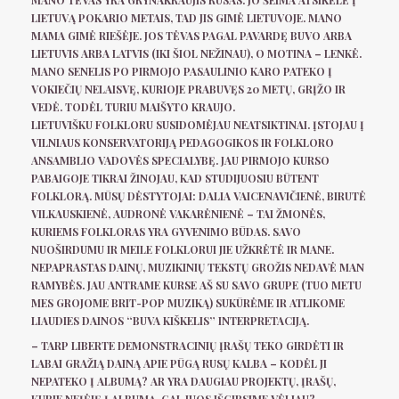
MANO TĖVAS YRA GRYNAKRAUJIS RUSAS. JO ŠEIMA ATSIKĖLĖ Į
LIETUVĄ POKARIO METAIS, TAD JIS GIMĖ LIETUVOJE. MANO
MAMA GIMĖ RIEŠĖJE. JOS TĖVAS PAGAL PAVARDĘ BUVO ARBA
LIETUVIS ARBA LATVIS (IKI ŠIOL NEŽINAU), O MOTINA – LENKĖ.
MANO SENELIS PO PIRMOJO PASAULINIO KARO PATEKO Į
VOKIEČIŲ NELAISVĘ, KURIOJE PRABUVĘS 20 METŲ, GRĮŽO IR
VEDĖ. TODĖL TURIU MAIŠYTO KRAUJO.
LIETUVIŠKU FOLKLORU SUSIDOMĖJAU NEATSIKTINAI. ĮSTOJAU Į
VILNIAUS KONSERVATORIJĄ PEDAGOGIKOS IR FOLKLORO
ANSAMBLIO VADOVĖS SPECIALYBĘ. JAU PIRMOJO KURSO
PABAIGOJE TIKRAI ŽINOJAU, KAD STUDIJUOSIU BŪTENT
FOLKLORĄ. MŪSŲ DĖSTYTOJAI: DALIA VAICENAVIČIENĖ, BIRUTĖ
VILKAUSKIENĖ, AUDRONĖ VAKARĖNIENĖ – TAI ŽMONĖS,
KURIEMS FOLKLORAS YRA GYVENIMO BŪDAS. SAVO
NUOŠIRDUMU IR MEILE FOLKLORUI JIE UŽKRĖTĖ IR MANE.
NEPAPRASTAS DAINŲ, MUZIKINIŲ TEKSTŲ GROŽIS NEDAVĖ MAN
RAMYBĖS. JAU ANTRAME KURSE AŠ SU SAVO GRUPE (TUO METU
MES GROJOME BRIT-POP MUZIKĄ) SUKŪRĖME IR ATLIKOME
LIAUDIES DAINOS “BUVA KIŠKELIS” INTERPRETACIJĄ.
– TARP LIBERTE DEMONSTRACINIŲ ĮRAŠŲ TEKO GIRDĖTI IR
LABAI GRAŽIĄ DAINĄ APIE PŪGĄ RUSŲ KALBA – KODĖL JI
NEPATEKO Į ALBUMĄ? AR YRA DAUGIAU PROJEKTŲ, ĮRAŠŲ,