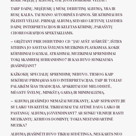
KURIE NEĮĖJĘ Į ALBUMĄ, GAL JUOS IŠGIRSIME VĖLIAU?
TARP DAINŲ, NEĮĖJUSIŲ Į MŪSŲ DEBIUTINĮ ALBUMĄ, YRA IR
RUSŲ KALBA. TAI MANO AUTORINĖS DAINOS. ŠIE KŪRINIAI BUS
IŠLEISTI VĖLIAU. PIRMĄJĮ ALBUMĄ SUDARO LIETUVIŲ LIAUDIES
DAINŲ INTERPRETACIJOS IR KELETAS KŪRINIŲ, PARAŠYTŲ
CHOREOGRAFIJOS SPEKTAKLIAMS.
– GRĮŽTANT PRIE DEBIUTINIO CD “JAU AUŠT AUŠRUŽĖ”, IŠTIES
STEBINA JO SAVITAS ŠVELNUS MUZIKINIS PLAUKSMAS. KOKIE
KŪRYBINIAI DALYKAI, ATRADIMAI, MUZIKINIAI SPRENDIMAI
TOKĮ SKAMBESĮ SUBRANDINO? IR KAS BUVO SUNKIAUSIA
ĮRAŠINĖJANT?
KAŽKOKIŲ SPECIALIŲ SPRENDIMŲ NEBUVO, TIESIOG KAIP
SUKŪRIAU PIRMĄSIAS SAVO INTERPRETACIJAS, TAIP IR TOLIAU
PALAIKĖM ŠIAS TRADICIJAS. APSKRITAI ESU MELODISTĖ,
MĖGSTU ŠVELNŲ, MINKŠTĄ GARSĄ IR MINIMALIZMĄ.
– ALBUMĄ ĮRAŠINĖJO NEMAŽAI MUZIKANTŲ, KAIP SUPRANTU JIE
SU LAIKU VIS KEITĖSI. TIKRIAUSIAI TAI ATĖMĖ DAUG LAIKO IR
PASTANGŲ ALBUMĄ ĮGYVENDINANT? AR SUNKU VILNIUJE RASTI
MUZIKANTŲ, KURIUOS DOMINTŲ TOKIA NESTANDARTINĖ
MUZIKA?
ALBUMĄ ĮRAŠINĖTI BUVO TIKRAI SUDĖTINGA, NES KARTS NUO