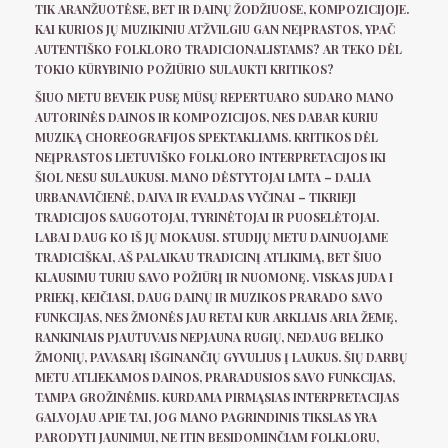
TIK ARANŽUOTĖSE, BET IR DAINŲ ŽODŽIUOSE, KOMPOZICIJOJE.
KAI KURIOS JŲ MUZIKINIU ATŽVILGIU GAN NEĮPRASTOS, YPAČ
AUTENTIŠKO FOLKLORO TRADICIONALISTAMS? AR TEKO DĖL
TOKIO KŪRYBINIO POŽIŪRIO SULAUKTI KRITIKOS?
ŠIUO METU BEVEIK PUSĘ MŪSŲ REPERTUARO SUDARO MANO
AUTORINĖS DAINOS IR KOMPOZICIJOS, NES DABAR KURIU
MUZIKĄ CHOREOGRAFIJOS SPEKTAKLIAMS. KRITIKOS DĖL
NEĮPRASTOS LIETUVIŠKO FOLKLORO INTERPRETACIJOS IKI
ŠIOL NESU SULAUKUSI. MANO DĖSTYTOJAI LMTA – DALIA
URBANAVIČIENĖ, DAIVA IR EVALDAS VYČINAI – TIKRIEJI
TRADICIJOS SAUGOTOJAI, TYRINĖTOJAI IR PUOSELĖTOJAI.
LABAI DAUG KO IŠ JŲ MOKAUSI. STUDIJŲ METU DAINUOJAME
TRADICIŠKAI, AŠ PALAIKAU TRADICINĮ ATLIKIMĄ, BET ŠIUO
KLAUSIMU TURIU SAVO POŽIŪRĮ IR NUOMONĘ. VISKAS JUDA I
PRIEKĮ, KEIČIASI, DAUG DAINŲ IR MUZIKOS PRARADO SAVO
FUNKCIJAS, NES ŽMONĖS JAU RETAI KUR ARKLIAIS ARIA ŽEMĘ,
RANKINIAIS PJAUTUVAIS NEPJAUNA RUGIŲ, NEDAUG BELIKO
ŽMONIŲ, PAVASARĮ IŠGINANČIŲ GYVULIUS Į LAUKUS. ŠIŲ DARBŲ
METU ATLIEKAMOS DAINOS, PRARADUSIOS SAVO FUNKCIJAS,
TAMPA GROŽINĖMIS. KURDAMA PIRMĄSIAS INTERPRETACIJAS
GALVOJAU APIE TAI, JOG MANO PAGRINDINIS TIKSLAS YRA
PARODYTI JAUNIMUI, NE ITIN BESIDOMINČIAM FOLKLORU,